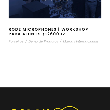
RØDE MICROPHONES | WORKSHOP
PARA ALUNOS @2600HZ
Parceiros
/
Demo de Produtos
/
Marcas Internacionais