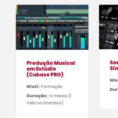
So
Produção Musical
Sí
em Estúdio
(Cubase PRO)
Nív
Nível :
Formação
Dur
Duração :
4 meses (1
mês no intensivo)