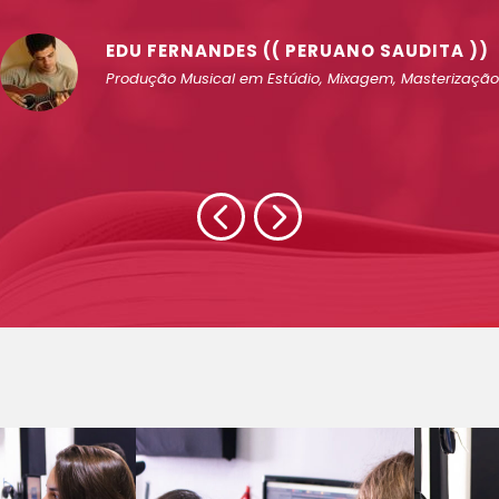
EDU FERNANDES (( PERUANO SAUDITA ))
Produção Musical em Estúdio, Mixagem, Masterização