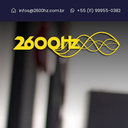
infos@2600hz.com.br
+55 (11) 99955-0382