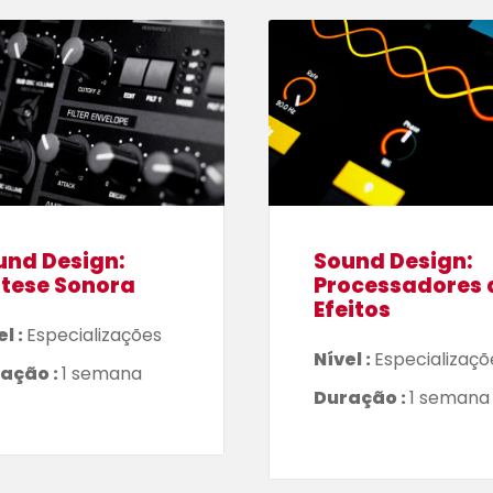
und Design:
Sound Design:
ntese Sonora
Processadores 
Efeitos
el :
Especializações
Nível :
Especializaçõ
ação :
1 semana
Duração :
1 semana