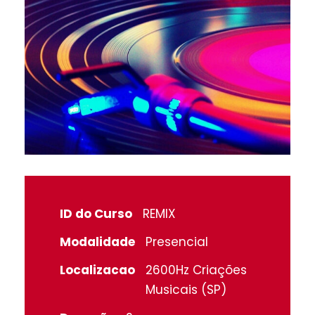
ID do Curso
REMIX
Modalidade
Presencial
Localizacao
2600Hz Criações
Musicais (SP)