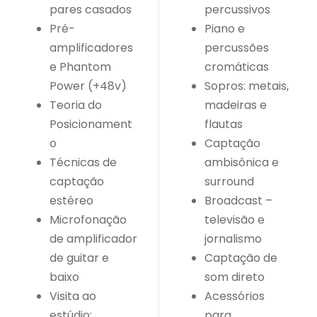
pares casados
percussivos
Pré-
Piano e
amplificadores
percussões
e Phantom
cromáticas
Power (+48v)
Sopros: metais,
Teoria do
madeiras e
Posicionament
flautas
o
Captação
Técnicas de
ambisônica e
captação
surround
estéreo
Broadcast –
Microfonação
televisão e
de amplificador
jornalismo
de guitar e
Captação de
baixo
som direto
Visita ao
Acessórios
estúdio:
para