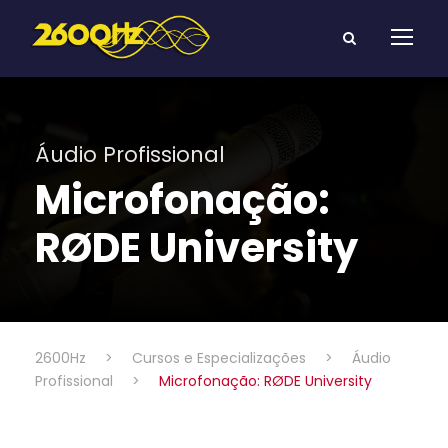
Áudio Profissional
Microfonação:
RØDE University
2600Hz
>
Cursos e Especializações
>
Áudio
Profissional
>
Microfonação: RØDE University