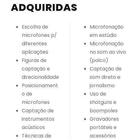
ADQUIRIDAS
Escolha de
Microfonação
microfones p/
em estúdio
diferentes
Microfonação
aplicações
no som ao vivo
Figuras de
(palco)
captação e
Captação de
direcionalidade
som direto e
Posicionament
jornalismo
o de
Uso de
microfones
shotguns e
Captação de
boompoles
instrumentos
Gravadores
acústicos
portáteis e
Técnicas de
acessórios