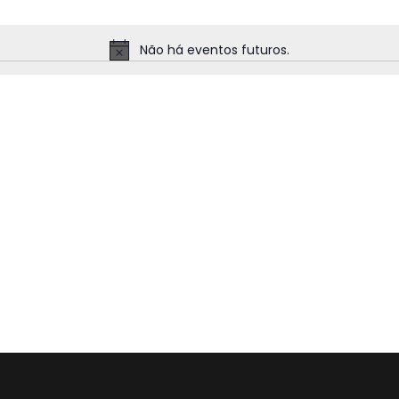
Não há eventos futuros.
N
o
t
i
c
e