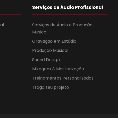
u
Serviços de Áudio Profissional
a
al
Serviços de Áudio e Produção
l
Musical
E
Gravação em Estúdio
Produção Musical
v
Sound Design
e
Mixagem & Masterização
n
Treinamentos Personalizados
t
Traga seu projeto
o