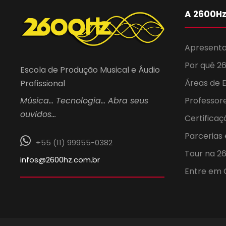
9
a
P
A 2600H
e
d
v
s
q
Apresenta
e
e
u
Por quê 2
Escola de Produção Musical e Áudio
i
a
g
Áreas de 
Profissional
s
a
Professore
Música… Tecnologia… Abra seus
g
a
E
ouvidos…
Certificaç
v
Parcerias 
o
ç
e
+55 (11) 99955-0382
n
Tour na 2
infos@2600hz.com.br
t
s
ã
Entre em 
o
s
t
o
p
e