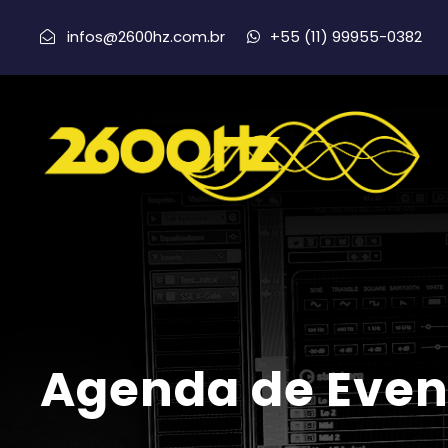
infos@2600hz.com.br
+55 (11) 99955-0382
Agenda de Even