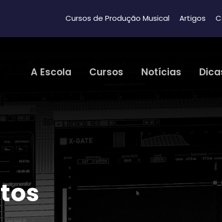
Cursos de Produção Musical
Artigos
C
A Escola
Cursos
Notícias
Dica
tos