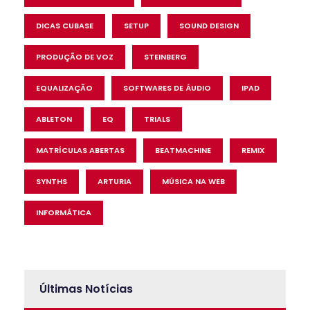
DICAS CUBASE
SETUP
SOUND DESIGN
PRODUÇÃO DE VOZ
STEINBERG
EQUALIZAÇÃO
SOFTWARES DE ÁUDIO
IPAD
ABLETON
EQ
TRIALS
MATRÍCULAS ABERTAS
BEATMACHINE
REMIX
SYNTHS
ARTURIA
MÚSICA NA WEB
INFORMÁTICA
Últimas Notícias