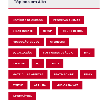
Tópicos em Alta
NOTÍCIAS DE CURSOS
PRÓXIMAS TURMAS
DICAS CUBASE
SETUP
SOUND DESIGN
PRODUÇÃO DE VOZ
STEINBERG
EQUALIZAÇÃO
SOFTWARES DE ÁUDIO
IPAD
ABLETON
EQ
TRIALS
MATRÍCULAS ABERTAS
BEATMACHINE
REMIX
SYNTHS
ARTURIA
MÚSICA NA WEB
INFORMÁTICA