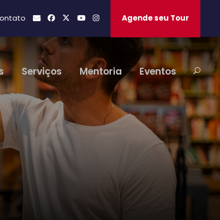
ontato
Agende seu Tour
s
Serviços
Mentoria
Eventos