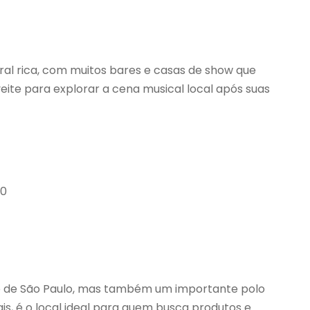
ural rica, com muitos bares e casas de show que
te para explorar a cena musical local após suas
10
ro de São Paulo, mas também um importante polo
rais, é o local ideal para quem busca produtos e