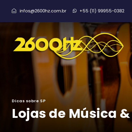
infos@2600hz.com.br
+55 (11) 99955-0382
Dicas sobre SP
Lojas de Música &