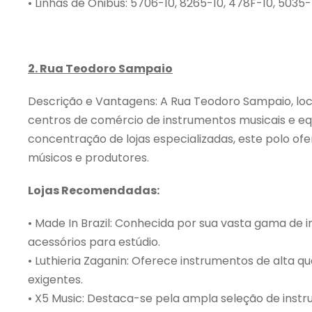
• Linhas de Ônibus: 5706-10, 8265-10, 478F-10, 5035-
2. Rua Teodoro Sampaio
Descrição e Vantagens: A Rua Teodoro Sampaio, local
centros de comércio de instrumentos musicais e e
concentração de lojas especializadas, este polo 
músicos e produtores.
Lojas Recomendadas:
• Made In Brazil: Conhecida por sua vasta gama de 
acessórios para estúdio.
• Luthieria Zaganin: Oferece instrumentos de alta q
exigentes.
• X5 Music: Destaca-se pela ampla seleção de inst