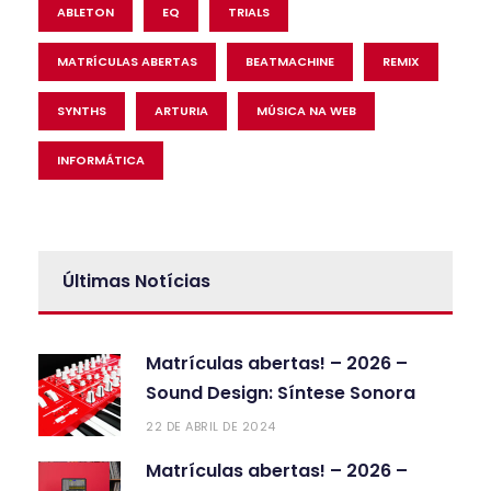
ABLETON
EQ
TRIALS
MATRÍCULAS ABERTAS
BEATMACHINE
REMIX
SYNTHS
ARTURIA
MÚSICA NA WEB
INFORMÁTICA
Últimas Notícias
Matrículas abertas! – 2026 –
Sound Design: Síntese Sonora
22 DE ABRIL DE 2024
Matrículas abertas! – 2026 –